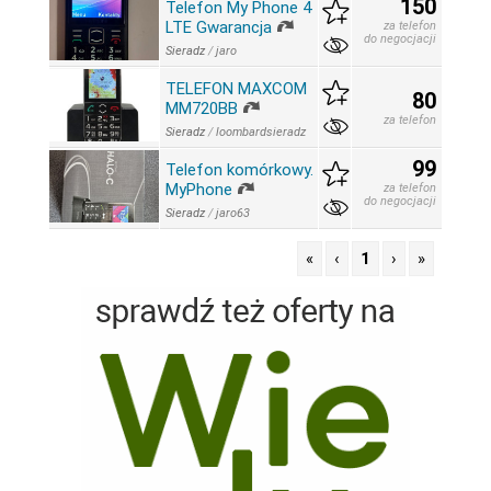
150
Telefon My Phone 4
LTE Gwarancja
za telefon
do negocjacji
Sieradz
/
jaro
TELEFON MAXCOM
80
MM720BB
za telefon
Sieradz
/
loombardsieradz
99
Telefon komórkowy.
MyPhone
za telefon
do negocjacji
Sieradz
/
jaro63
«
‹
1
›
»