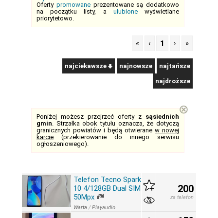
Oferty
promowane
prezentowane są dodatkowo
na początku listy, a
ulubione
wyświetlane
priorytetowo.
«
‹
1
›
»
najciekawsze
najnowsze
najtańsze
najdroższe
⊗
Poniżej możesz przejrzeć oferty z
sąsiednich
gmin
. Strzałka obok tytułu oznacza, że dotyczą
granicznych powiatów i będą otwierane
w nowej
karcie
(przekierowanie do innego serwisu
ogłoszeniowego).
Telefon Tecno Spark
200
10 4/128GB Dual SIM
50Mpx
za telefon
Warta
/
Playaudio