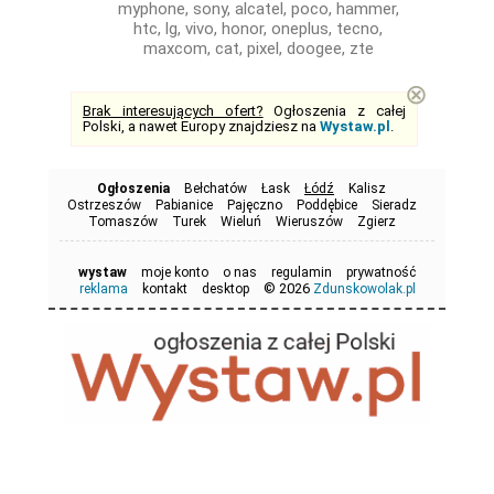
myphone, sony, alcatel, poco, hammer,
htc, lg, vivo, honor, oneplus, tecno,
maxcom, cat, pixel, doogee, zte
⊗
Brak interesujących ofert?
Ogłoszenia z całej
Polski, a nawet Europy znajdziesz na
Wystaw.pl
.
Ogłoszenia
Bełchatów
Łask
Łódź
Kalisz
Ostrzeszów
Pabianice
Pajęczno
Poddębice
Sieradz
Tomaszów
Turek
Wieluń
Wieruszów
Zgierz
wystaw
moje konto
o nas
regulamin
prywatność
© 2026
reklama
kontakt
desktop
Zdunskowolak.pl