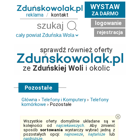
WYSTAW
ZA DARMO
reklama
/
kontakt
logowanie
Szukaj
rejestracja
Pozostałe
Główna
›
Telefony i Komputery
›
Telefony
komórkowe
› Pozostałe
⊗
Wszystkie oferty domyślnie układane są w
kolejności od
najciekawszych
. Aby zmienić
sposób
sortowania
wystarczy wybrać jedną z
pozostałych opcji:
najnowsze
,
najtańsze
lub
najdroższe
.