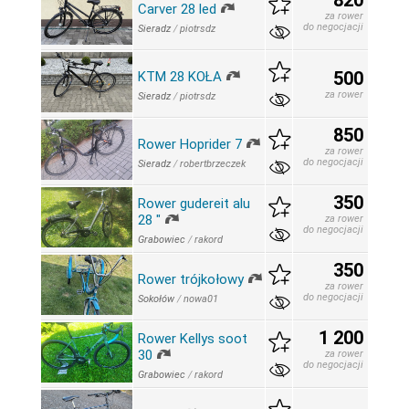
820
Carver 28 led
za rower
do negocjacji
Sieradz
/
piotrsdz
500
KTM 28 KOŁA
za rower
Sieradz
/
piotrsdz
850
Rower Hoprider 7
za rower
do negocjacji
Sieradz
/
robertbrzeczek
350
Rower gudereit alu
28 "
za rower
do negocjacji
Grabowiec
/
rakord
350
Rower trójkołowy
za rower
do negocjacji
Sokołów
/
nowa01
1 200
Rower Kellys soot
30
za rower
do negocjacji
Grabowiec
/
rakord