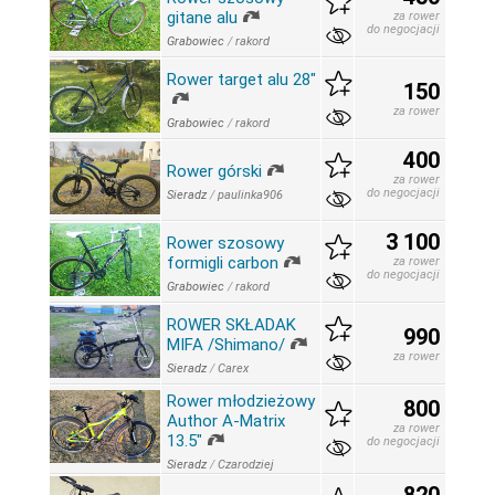
gitane alu
za rower
do negocjacji
Grabowiec
/
rakord
Rower target alu 28"
150
za rower
Grabowiec
/
rakord
400
Rower górski
za rower
do negocjacji
Sieradz
/
paulinka906
3 100
Rower szosowy
formigli carbon
za rower
do negocjacji
Grabowiec
/
rakord
ROWER SKŁADAK
990
MIFA /Shimano/
za rower
Sieradz
/
Carex
Rower młodzieżowy
800
Author A-Matrix
za rower
13.5"
do negocjacji
Sieradz
/
Czarodziej