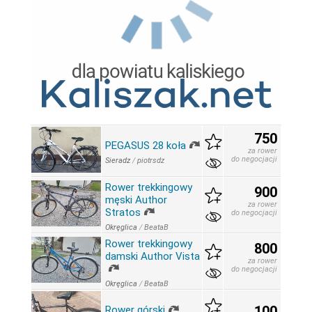
750
PEGASUS 28 koła
za rower
do negocjacji
Sieradz
/
piotrsdz
Rower trekkingowy
900
męski Author
za rower
Stratos
do negocjacji
Okręglica
/
BeataB
Rower trekkingowy
800
damski Author Vista
za rower
do negocjacji
Okręglica
/
BeataB
100
Rower górski