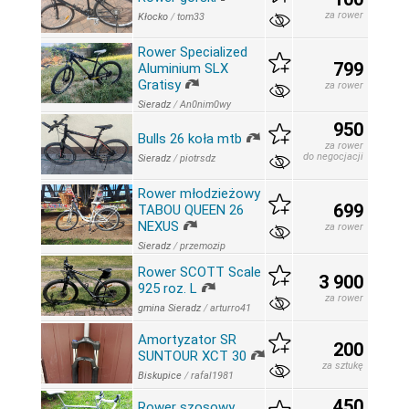
za rower
Kłocko
/
tom33
Rower Specialized
799
Aluminium SLX
Gratisy
za rower
Sieradz
/
An0nim0wy
950
Bulls 26 koła mtb
za rower
do negocjacji
Sieradz
/
piotrsdz
Rower młodzieżowy
699
TABOU QUEEN 26
NEXUS
za rower
Sieradz
/
przemozip
Rower SCOTT Scale
3 900
925 roz. L
za rower
gmina Sieradz
/
arturro41
Amortyzator SR
200
SUNTOUR XCT 30
za sztukę
Biskupice
/
rafal1981
450
Rower szosowy