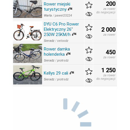
200
Rower miejski
turystyczny
za rower
do negocjacji
Warta
/
pawel23224
DYU C6 Pro Rower
2 000
Elektryczny 26''
250W 25KM/h
za rower
Sieradz
/
selosdz
Rower damka
450
holenderka
za rower
Sieradz
/
piotrsdz
1 250
Kellys 29 cali
za rower
do negocjacji
Sieradz
/
piotrsdz