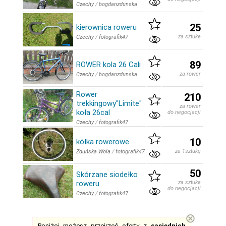
Czechy
/
bogdanzdunska
25
kierownica roweru
za sztukę
Czechy
/
fotografik47
89
ROWER kola 26 Cali
za rower
Czechy
/
bogdanzdunska
Rower
210
trekkingowy"Limite"
za rower
koła 26cal
do negocjacji
Czechy
/
fotografik47
10
kółka rowerowe
za 1sztukę
Zduńska Wola
/
fotografik47
50
Skórzane siodełko
roweru
za sztukę
do negocjacji
Czechy
/
fotografik47
⊗
Poniżej możesz przejrzeć oferty z
sąsiednich