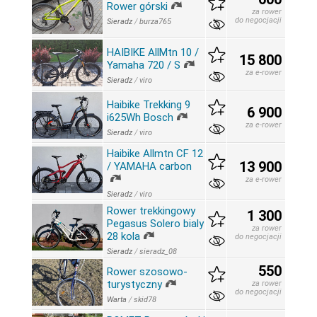
Rower górski
za rower
do negocjacji
Sieradz
/
burza765
HAIBIKE AllMtn 10 /
15 800
Yamaha 720 / S
za e-rower
Sieradz
/
viro
Haibike Trekking 9
6 900
i625Wh Bosch
za e-rower
Sieradz
/
viro
Haibike Allmtn CF 12
13 900
/ YAMAHA carbon
za e-rower
Sieradz
/
viro
Rower trekkingowy
1 300
Pegasus Solero bialy
za rower
28 kola
do negocjacji
Sieradz
/
sieradz_08
550
Rower szosowo-
turystyczny
za rower
do negocjacji
Warta
/
skid78