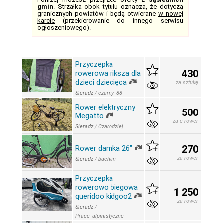
gmin
. Strzałka obok tytułu oznacza, że dotyczą
granicznych powiatów i będą otwierane
w nowej
karcie
(przekierowanie do innego serwisu
ogłoszeniowego).
Przyczepka
430
rowerowa riksza dla
dzieci dziecięca
za sztukę
Sieradz
/
czarny_88
Rower elektryczny
500
Megatto
za e-rower
Sieradz
/
Czarodziej
270
Rower damka 26"
za rower
Sieradz
/
bachan
Przyczepka
rowerowo biegowa
1 250
queridoo kidgoo2
za rower
Sieradz
/
Prace_alpinistyczne