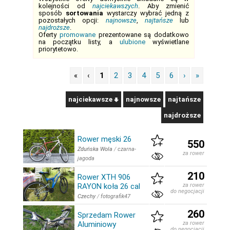
kolejności od
najciekawszych
. Aby zmienić
sposób
sortowania
wystarczy wybrać jedną z
pozostałych opcji:
najnowsze
,
najtańsze
lub
najdroższe
.
Oferty
promowane
prezentowane są dodatkowo
na początku listy, a
ulubione
wyświetlane
priorytetowo.
«
‹
1
2
3
4
5
6
›
»
najciekawsze
najnowsze
najtańsze
najdroższe
Rower męski 26
550
Zduńska Wola
/
czarna-
za rower
jagoda
210
Rower XTH 906
RAYON koła 26 cal
za rower
do negocjacji
Czechy
/
fotografik47
260
Sprzedam Rower
Aluminiowy
za rower
do negocjacji