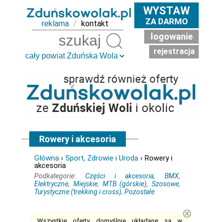
WYSTAW
ZA DARMO
reklama
/
kontakt
logowanie
Szukaj
rejestracja
Rowery i akcesoria
Główna
›
Sport, Zdrowie i Uroda
› Rowery i
akcesoria
Podkategorie:
Części i akcesoria
,
BMX
,
Elektryczne
,
Miejskie
,
MTB (górskie)
,
Szosowe
,
Turystyczne (trekking i cross)
,
Pozostałe
⊗
Wszystkie oferty domyślnie układane są w