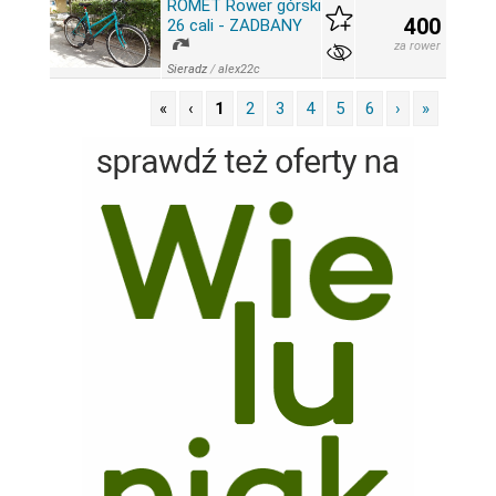
ROMET Rower górski
400
26 cali - ZADBANY
za rower
Sieradz
/
alex22c
«
‹
1
2
3
4
5
6
›
»