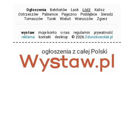
Ogłoszenia
Bełchatów
Łask
Łódź
Kalisz
Ostrzeszów
Pabianice
Pajęczno
Poddębice
Sieradz
Tomaszów
Turek
Wieluń
Wieruszów
Zgierz
wystaw
moje konto
o nas
regulamin
prywatność
© 2026
reklama
kontakt
desktop
Zdunskowolak.pl