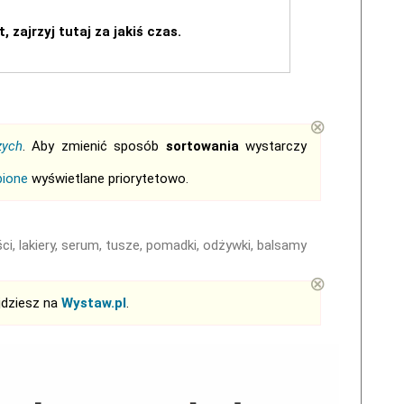
, zajrzyj tutaj za jakiś czas.
⊗
zych
. Aby zmienić sposób
sortowania
wystarczy
bione
wyświetlane priorytetowo.
ści, lakiery, serum, tusze, pomadki, odżywki, balsamy
⊗
jdziesz na
Wystaw.pl
.