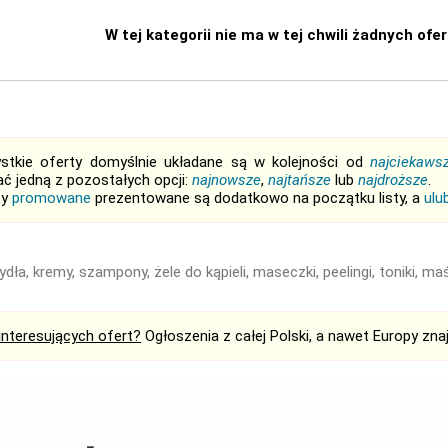
W tej kategorii nie ma w tej chwili żadnych ofert
stkie oferty domyślnie układane są w kolejności od
najciekaws
ć jedną z pozostałych opcji:
najnowsze
,
najtańsze
lub
najdroższe
.
ty
promowane
prezentowane są dodatkowo na początku listy, a
ulu
dła, kremy, szampony, żele do kąpieli, maseczki, peelingi, toniki, ma
interesujących ofert?
Ogłoszenia z całej Polski, a nawet Europy zna