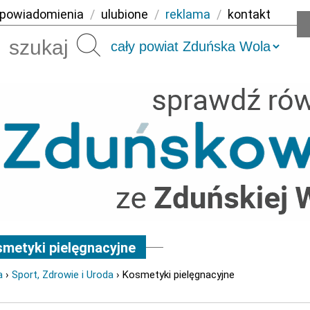
powiadomienia
/
ulubione
/
reklama
/
kontakt
Szukaj
metyki pielęgnacyjne
a
›
Sport, Zdrowie i Uroda
› Kosmetyki pielęgnacyjne