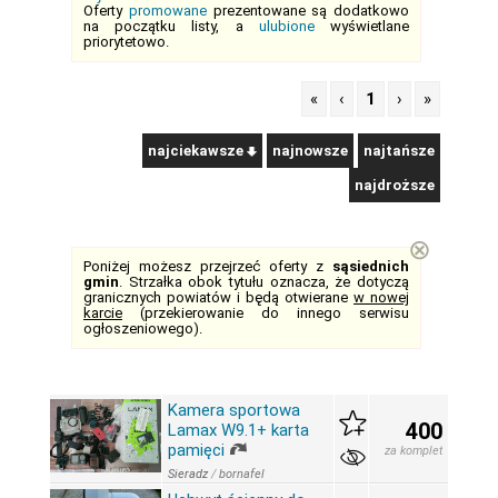
Oferty
promowane
prezentowane są dodatkowo
na początku listy, a
ulubione
wyświetlane
priorytetowo.
«
‹
1
›
»
najciekawsze
najnowsze
najtańsze
najdroższe
⊗
Poniżej możesz przejrzeć oferty z
sąsiednich
gmin
. Strzałka obok tytułu oznacza, że dotyczą
granicznych powiatów i będą otwierane
w nowej
karcie
(przekierowanie do innego serwisu
ogłoszeniowego).
Kamera sportowa
400
Lamax W9.1+ karta
pamięci
za komplet
Sieradz
/
bornafel