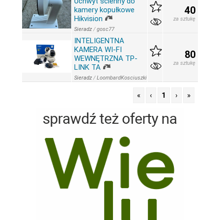
Uchwyt ścienny do
40
kamery kopułkowe
Hikvision
za sztukę
Sieradz
/
gosc77
INTELIGENTNA
KAMERA WI-FI
80
WEWNĘTRZNA TP-
za sztukę
LINK TA
Sieradz
/
LoombardKosciuszki
«
‹
1
›
»