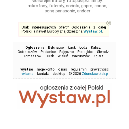
videorejestratory, fotopułapki, lampy,
mikrofony, futerały, nośniki, gopro, canon,
sony, panasonic, andoer
⊗
Brak interesujących ofert?
Ogłoszenia z całej
Polski, a nawet Europy znajdziesz na
Wystaw.pl
.
Ogłoszenia
Bełchatów
Łask
Łódź
Kalisz
Ostrzeszów
Pabianice
Pajęczno
Poddębice
Sieradz
Tomaszów
Turek
Wieluń
Wieruszów
Zgierz
wystaw
moje konto
o nas
regulamin
prywatność
© 2026
reklama
kontakt
desktop
Zdunskowolak.pl