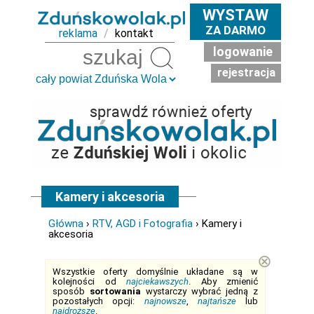
WYSTAW
ZA DARMO
reklama
/
kontakt
logowanie
Szukaj
rejestracja
Kamery i akcesoria
Główna
›
RTV, AGD i Fotografia
› Kamery i
akcesoria
⊗
Wszystkie oferty domyślnie układane są w
kolejności od
najciekawszych
. Aby zmienić
sposób
sortowania
wystarczy wybrać jedną z
pozostałych opcji:
najnowsze
,
najtańsze
lub
najdroższe
.