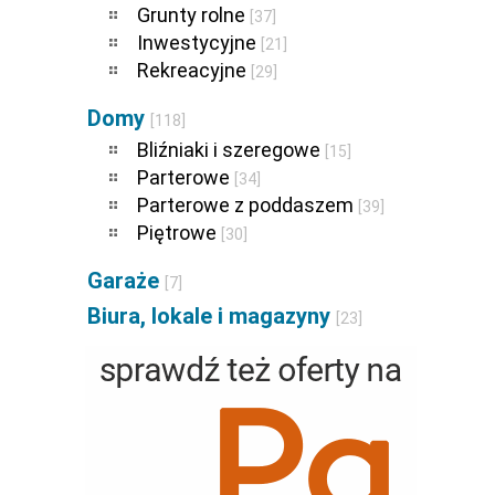
Grunty rolne
[37]
Inwestycyjne
[21]
Rekreacyjne
[29]
Domy
[118]
Bliźniaki i szeregowe
[15]
Parterowe
[34]
Parterowe z poddaszem
[39]
Piętrowe
[30]
Garaże
[7]
Biura, lokale i magazyny
[23]