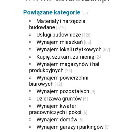
Powiązane kategorie
[861]
Materiały i narzędzia
budowlane
[519]
Usługi budownicze
[128]
Wynajem mieszkań
[66]
Wynajem lokali użytkowych
[57]
Kupię, szukam, zamienię
[24]
Wynajem magazynów i hal
produkcyjnych
[24]
Wynajem powierzchni
biurowych
[12]
Wynajem pozostałych
[9]
Dzierżawa gruntów
[6]
Wynajem kwater
pracowniczych i pokoi
[6]
Wynajem domów
[5]
Wynajem garaży i parkingów
[5]