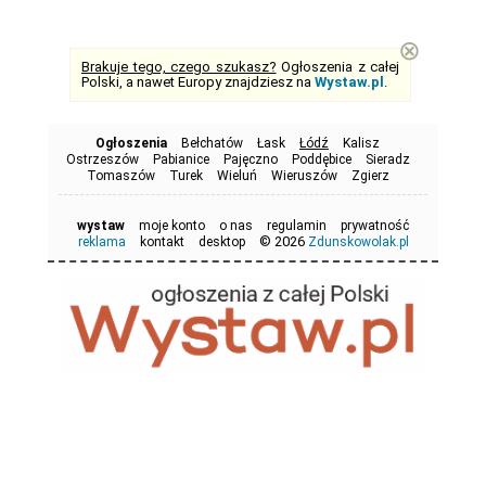
⊗
Brakuje tego, czego szukasz?
Ogłoszenia z całej
Polski, a nawet Europy znajdziesz na
Wystaw.pl
.
Ogłoszenia
Bełchatów
Łask
Łódź
Kalisz
Ostrzeszów
Pabianice
Pajęczno
Poddębice
Sieradz
Tomaszów
Turek
Wieluń
Wieruszów
Zgierz
wystaw
moje konto
o nas
regulamin
prywatność
© 2026
reklama
kontakt
desktop
Zdunskowolak.pl