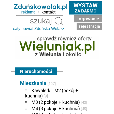
WYSTAW
ZA DARMO
reklama
/
kontakt
logowanie
Szukaj
rejestracja
Nieruchomości
Mieszkania
[107]
Kawalerki i M2 (pokój +
kuchnia)
[9]
M3 (2 pokoje + kuchnia)
[43]
M4 (3 pokoje + kuchnia)
[45]