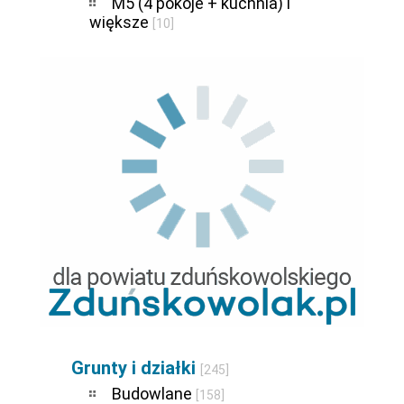
M5 (4 pokoje + kuchnia) i
większe
[10]
Grunty i działki
[245]
Budowlane
[158]