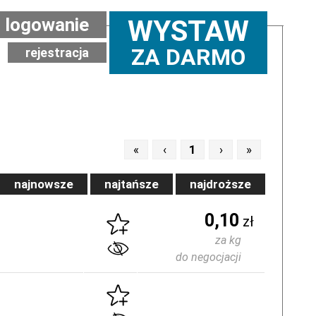
logowanie
WYSTAW
ZA DARMO
rejestracja
«
‹
1
›
»
najnowsze
najtańsze
najdroższe
0,10
zł
za kg
do negocjacji