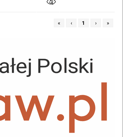
«
‹
1
›
»