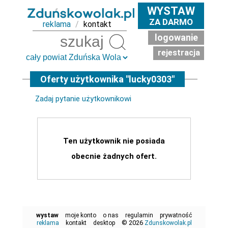
WYSTAW
ZA DARMO
reklama
/
kontakt
logowanie
Szukaj
rejestracja
Oferty użytkownika "lucky0303"
Zadaj pytanie użytkownikowi
Ten użytkownik nie posiada
obecnie żadnych ofert.
wystaw
moje konto
o nas
regulamin
prywatność
© 2026
reklama
kontakt
desktop
Zdunskowolak.pl