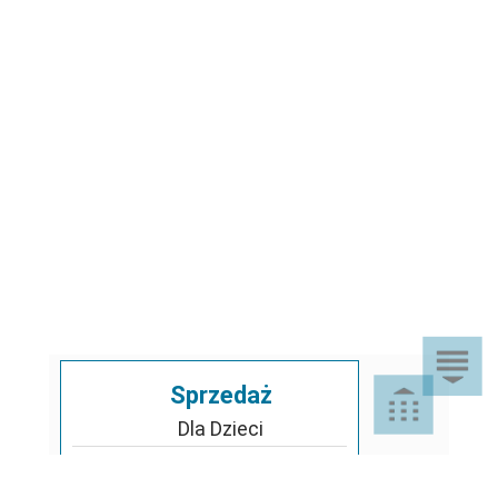
Sprzedaż
Dla Dzieci
Dom i Ogród
Akcesoria ogrodowe
Motoryzacja
Artykuły spożywcze