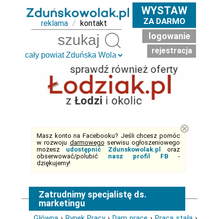
WYSTAW
ZA DARMO
reklama
/
kontakt
logowanie
Szukaj
rejestracja
⊗
Masz konto na Facebooku? Jeśli chcesz pomóc
w rozwoju
darmowego
serwisu ogłoszeniowego
możesz
udostępnić Zdunskowolak.pl
oraz
obserwować/polubić
nasz profil FB
-
dziękujemy!
Zatrudnimy specjalistę ds.
marketingu
Główna
›
Rynek Pracy
›
Dam pracę
›
Praca stała
›