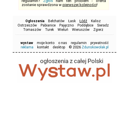
regulamin?
Zgłoś
nam ten problem - oferta
zostanie sprawdzona w
pierwszej kolejności
!
Ogłoszenia
Bełchatów
Łask
Łódź
Kalisz
Ostrzeszów
Pabianice
Pajęczno
Poddębice
Sieradz
Tomaszów
Turek
Wieluń
Wieruszów
Zgierz
wystaw
moje konto
o nas
regulamin
prywatność
© 2026
reklama
kontakt
desktop
Zdunskowolak.pl