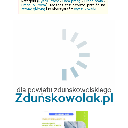
kategorii (
Rynek Pracy
›
Dam pracę
›
Praca stała
›
Praca biurowa
). Możesz też zawsze przejść na
stronę główną
lub skorzystać z
wyszukiwarki
.