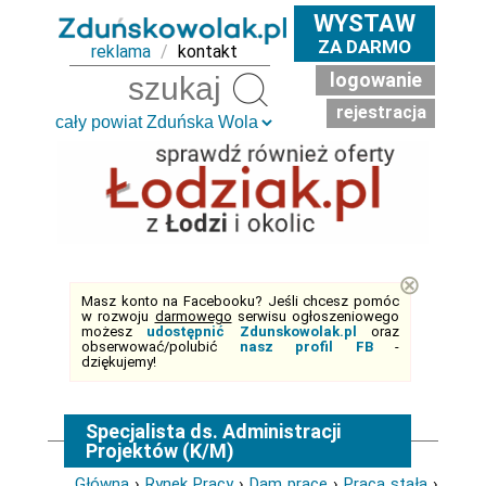
WYSTAW
ZA DARMO
reklama
/
kontakt
logowanie
Szukaj
rejestracja
⊗
Masz konto na Facebooku? Jeśli chcesz pomóc
w rozwoju
darmowego
serwisu ogłoszeniowego
możesz
udostępnić Zdunskowolak.pl
oraz
obserwować/polubić
nasz profil FB
-
dziękujemy!
Specjalista ds. Administracji
Projektów (K/M)
Główna
›
Rynek Pracy
›
Dam pracę
›
Praca stała
›