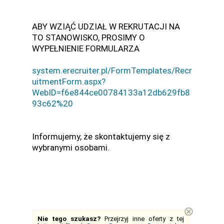
ABY WZIĄĆ UDZIAŁ W REKRUTACJI NA
TO STANOWISKO, PROSIMY O
WYPEŁNIENIE FORMULARZA
system.erecruiter.pl/FormTemplates/Recr
uitmentForm.aspx?
WebID=f6e844ce00784133a12db629fb8
93c62%20
Informujemy, że skontaktujemy się z
wybranymi osobami.
⊗
Nie tego szukasz?
Przejrzyj inne oferty z tej