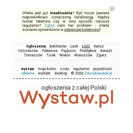
⊗
Oferta jest już
nieaktualna
? Być może zawiera
nieprawidłowo oznaczoną lokalizację, błędny
numer telefonu czy w inny sposób narusza
regulamin?
Zgłoś
nam ten problem - oferta
zostanie sprawdzona w
pierwszej kolejności
!
Ogłoszenia
Bełchatów
Łask
Łódź
Kalisz
Ostrzeszów
Pabianice
Pajęczno
Poddębice
Sieradz
Tomaszów
Turek
Wieluń
Wieruszów
Zgierz
wystaw
moje konto
o nas
regulamin
prywatność
© 2026
reklama
kontakt
desktop
Zdunskowolak.pl