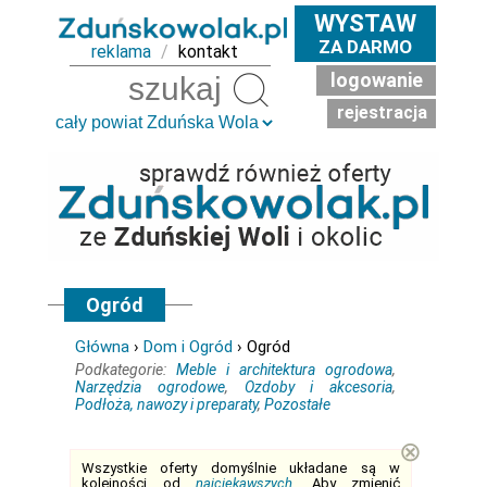
WYSTAW
ZA DARMO
reklama
/
kontakt
logowanie
Szukaj
rejestracja
Ogród
Główna
›
Dom i Ogród
› Ogród
Podkategorie:
Meble i architektura ogrodowa
,
Narzędzia ogrodowe
,
Ozdoby i akcesoria
,
Podłoża, nawozy i preparaty
,
Pozostałe
⊗
Wszystkie oferty domyślnie układane są w
kolejności od
najciekawszych
. Aby zmienić