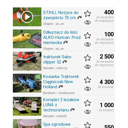
400
STIHLL Nożyce do
żywopłotu 70 cm
za narzędzie
do negocjacji
Chojne
/
an_an
Odkurzacz do liści
100
ALKO-Hurican. Prod
za narzędzie
niemiecka
do negocjacji
Chojne
/
an_an
2 500
traktorek Sabo
clipper 52
za narzędzie
do negocjacji
Sieradz
/
robert-g
Kosiarka Traktorek
4 300
Ciągniczek New
Holland
za kosiarkę
Burzenin
/
slodziaczek
Komplet 2 leżaków
1 000
LUNA z
technoratanu
za komplet
Sieradz
/
mela28
Spa ogrodowe
550