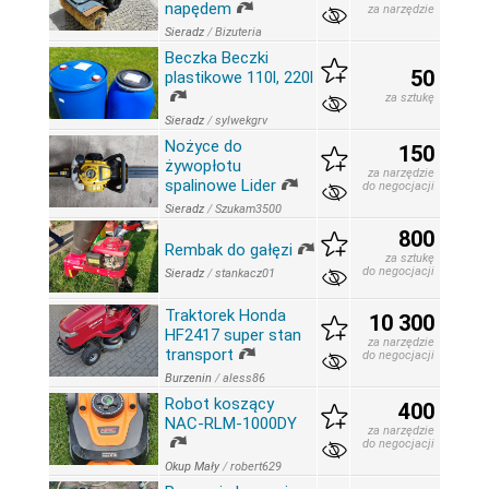
napędem
za narzędzie
Sieradz
/
Bizuteria
Beczka Beczki
50
plastikowe 110l, 220l
za sztukę
Sieradz
/
sylwekgrv
Nożyce do
150
żywopłotu
za narzędzie
spalinowe Lider
do negocjacji
Sieradz
/
Szukam3500
800
Rembak do gałęzi
za sztukę
do negocjacji
Sieradz
/
stankacz01
Traktorek Honda
10 300
HF2417 super stan
za narzędzie
transport
do negocjacji
Burzenin
/
aless86
Robot koszący
400
NAC-RLM-1000DY
za narzędzie
do negocjacji
Okup Mały
/
robert629