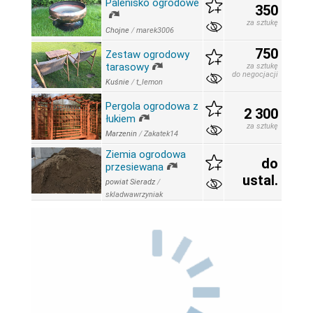
Palenisko ogrodowe
350
za sztukę
Chojne
/
marek3006
750
Zestaw ogrodowy
tarasowy
za sztukę
do negocjacji
Kuśnie
/
t_lemon
Pergola ogrodowa z
2 300
łukiem
za sztukę
Marzenin
/
Zakatek14
Ziemia ogrodowa
do
przesiewana
ustal.
powiat Sieradz
/
skladwawrzyniak