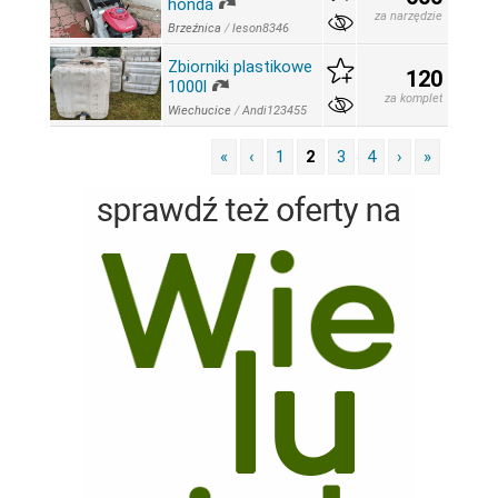
honda
za narzędzie
Brzeźnica
/
leson8346
Zbiorniki plastikowe
120
1000l
za komplet
Wiechucice
/
Andi123455
«
‹
1
2
3
4
›
»