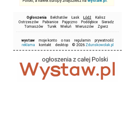
Polski, a nawet Europy znajdziesz na
Wystaw.pl
.
Ogłoszenia
Bełchatów
Łask
Łódź
Kalisz
Ostrzeszów
Pabianice
Pajęczno
Poddębice
Sieradz
Tomaszów
Turek
Wieluń
Wieruszów
Zgierz
wystaw
moje konto
o nas
regulamin
prywatność
© 2026
reklama
kontakt
desktop
Zdunskowolak.pl