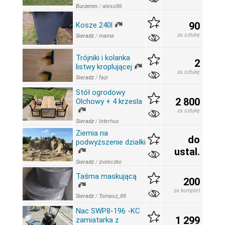
Burzenin
/
aless86
90
Kosze 240l
za sztukę
Sieradz
/
mama
Trójniki i kolanka
2
listwy kroplującej
za sztukę
Sieradz
/
fazi
Stół ogrodowy
2 800
Olchowy + 4 krzesla
za sztukę
Sieradz
/
Interhus
Ziemia na
do
podwyższenie działki
ustal.
Sieradz
/
zioleczko
Taśma maskującą
200
za komplet
Sieradz
/
Tomasz_88
Nac SWP8-196 -KC
1 299
zamiatarka z