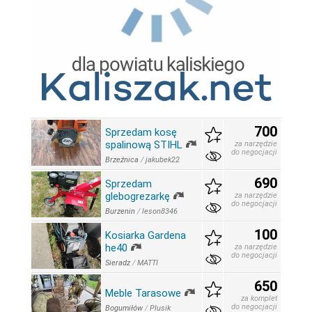
700
Sprzedam kosę
spalinową STIHL
za narzędzie
do negocjacji
Brzeźnica
/
jakubek22
690
Sprzedam
glebogrezarkę
za narzędzie
do negocjacji
Burzenin
/
leson8346
100
Kosiarka Gardena
he40
za narzędzie
do negocjacji
Sieradz
/
MATTI
650
Meble Tarasowe
za komplet
do negocjacji
Bogumiłów
/
Plusik