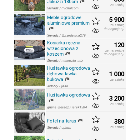
Jakuzzi 180cm
za sztukę
Sieradz
/
michalcom
Meble ogrodowe
5 900
aluminiowe premium
za sztukę
do negocjacji
Sieradz
/
Sprzedawca279
Kosiarka ręczna
120
wrzecionowa z
za narzędzie
koszem
do negocjacji
Sieradz
/
neseczka_sdz
Huśtawka ogrodowa
1 000
dębowa ławka
bukowa
za sztukę
Jeziory
/
ja34
Huśtawka ogrodowa
3 200
za sztukę
gmina Sieradz
/
jarek1504
380
Fotel na taras
za sztukę
Sieradz
/
upkwb