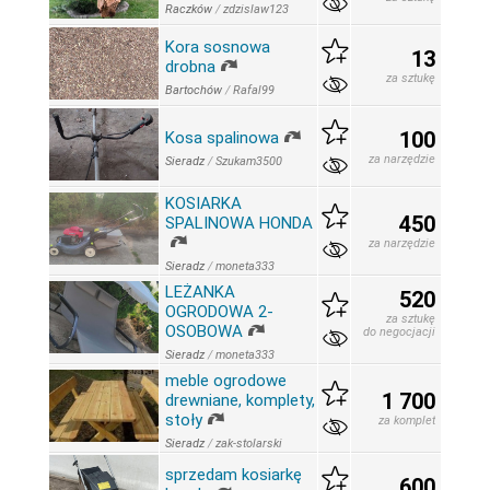
Raczków
/
zdzislaw123
Kora sosnowa
13
drobna
za sztukę
Bartochów
/
Rafal99
100
Kosa spalinowa
za narzędzie
Sieradz
/
Szukam3500
KOSIARKA
450
SPALINOWA HONDA
za narzędzie
Sieradz
/
moneta333
LEŻANKA
520
OGRODOWA 2-
za sztukę
OSOBOWA
do negocjacji
Sieradz
/
moneta333
meble ogrodowe
1 700
drewniane, komplety,
stoły
za komplet
Sieradz
/
zak-stolarski
sprzedam kosiarkę
600