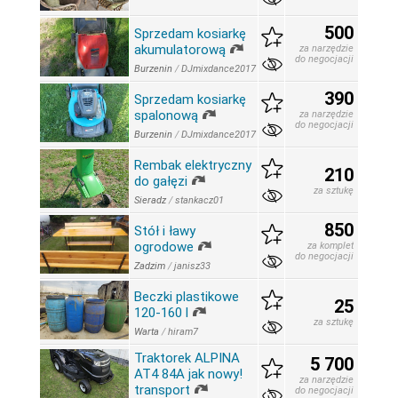
500
Sprzedam kosiarkę
akumulatorową
za narzędzie
do negocjacji
Burzenin
/
DJmixdance2017
390
Sprzedam kosiarkę
spalonową
za narzędzie
do negocjacji
Burzenin
/
DJmixdance2017
Rembak elektryczny
210
do gałęzi
za sztukę
Sieradz
/
stankacz01
850
Stół i ławy
ogrodowe
za komplet
do negocjacji
Zadzim
/
janisz33
Beczki plastikowe
25
120-160 l
za sztukę
Warta
/
hiram7
Traktorek ALPINA
5 700
AT4 84A jak nowy!
za narzędzie
transport
do negocjacji