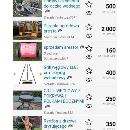
Pompy i akcesoria
500
do oczka wodnego
za sztukę
Sieradz
/
robaczek3011
Pergola ogrodowa
2 000
prosta
za sztukę
Marzenin
/
Zakatek14
sprzedam areator
160
Brzeźnica
/
za narzędzie
DJmixdance2017
Grill węglowy śr.63
400
cm trójnóg
wahadłowy.
za sztukę
Sieradz
/
Borowa1975
GRILL WEGLOWY Z
POKRYWA I
250
PÓŁKAMI BOCZNYMI
za sztukę
Sieradz
/
moneta333
Rzeźba z drzewa
350
dryfującego
za sztukę