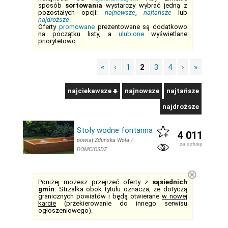
sposób
sortowania
wystarczy wybrać jedną z
pozostałych opcji:
najnowsze
,
najtańsze
lub
najdroższe
.
Oferty
promowane
prezentowane są dodatkowo
na początku listy, a
ulubione
wyświetlane
priorytetowo.
«
‹
1
2
3
4
›
»
najciekawsze
najnowsze
najtańsze
najdroższe
Stoły wodne fontanna
4 011
powiat Zduńska Wola
/
za sztukę
DOMCIOSDZ
⊗
Poniżej możesz przejrzeć oferty z
sąsiednich
gmin
. Strzałka obok tytułu oznacza, że dotyczą
granicznych powiatów i będą otwierane
w nowej
karcie
(przekierowanie do innego serwisu
ogłoszeniowego).