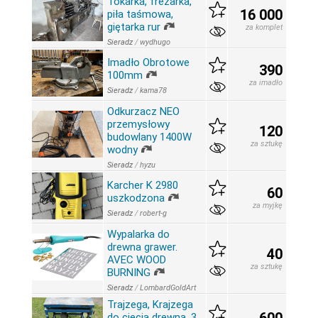
Tokarka, frezarka,
16 000
piła taśmowa,
giętarka rur
za komplet
Sieradz
/
wydhugo
Imadło Obrotowe
390
100mm
za imadło
Sieradz
/
kama78
Odkurzacz NEO
przemysłowy
120
budowlany 1400W
za sztukę
wodny
Sieradz
/
hyzu
Karcher K 2980
60
uszkodzona
za myjkę
Sieradz
/
robert-g
Wypalarka do
drewna grawer.
40
AVEC WOOD
za sztukę
BURNING
Sieradz
/
LombardGoldArt
Trajzega, Krajzega
do cięcia drewna, 3