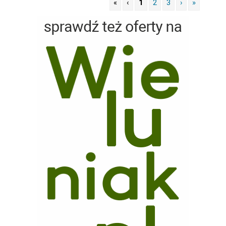
«
‹
1
2
3
›
»