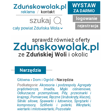
WYSTAW
ZA DARMO
reklama
/
kontakt
logowanie
Szukaj
rejestracja
Narzędzia
Główna
›
Dom i Ogród
› Narzędzia
Podkategorie:
Akcesoria i podzespoły
,
Agregaty
prądotwórcze
,
Imadła
,
Myjki ciśnieniowe
,
Odkurzacze przemysłowe
,
Piły, przecinarki i
krajzegi
,
Pomiarowe
,
Ręczne (śrubokręty, klucze)
,
Silniki siłowe
,
Spawarki i lutownice
,
Sprężarki i
kompresory
,
Szlifierki i polerki
,
Wkrętarki,
wiertarki i młotowiertarki
,
Pozostałe