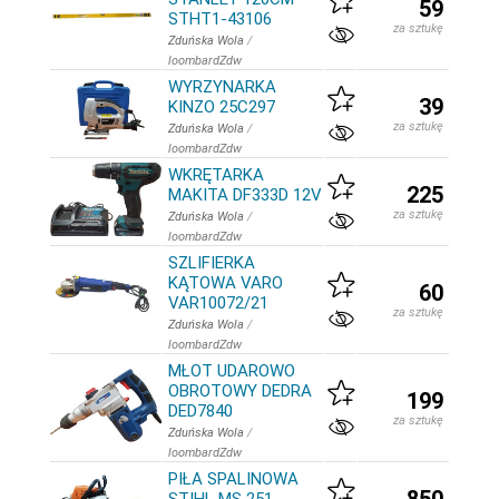
59
STHT1-43106
za sztukę
Zduńska Wola
/
loombardZdw
WYRZYNARKA
39
KINZO 25C297
za sztukę
Zduńska Wola
/
loombardZdw
WKRĘTARKA
225
MAKITA DF333D 12V
za sztukę
Zduńska Wola
/
loombardZdw
SZLIFIERKA
KĄTOWA VARO
60
VAR10072/21
za sztukę
Zduńska Wola
/
loombardZdw
MŁOT UDAROWO
OBROTOWY DEDRA
199
DED7840
za sztukę
Zduńska Wola
/
loombardZdw
PIŁA SPALINOWA