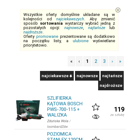
⊗
Wszystkie oferty domyślnie układane są w
kolejności od
najciekawszych
. Aby zmienić
sposób
sortowania
wystarczy wybrać jedną z
pozostałych opcji:
najnowsze
,
najtańsze
lub
najdroższe
.
Oferty
promowane
prezentowane są dodatkowo
na początku listy, a
ulubione
wyświetlane
priorytetowo.
«
‹
1
2
3
›
»
najciekawsze
najnowsze
najtańsze
najdroższe
SZLIFIERKA
KĄTOWA BOSCH
119
PWS-700-115 +
WALIZKA
za sztukę
Zduńska Wola
/
loombardZdw
POZIOMICA
STANLEY 120CM