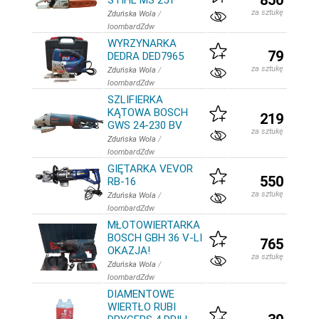
850
STIHL MS 251
za sztukę
Zduńska Wola
/
loombardZdw
WYRZYNARKA
79
DEDRA DED7965
za sztukę
Zduńska Wola
/
loombardZdw
SZLIFIERKA
KĄTOWA BOSCH
219
GWS 24-230 BV
za sztukę
Zduńska Wola
/
loombardZdw
GIĘTARKA VEVOR
550
RB-16
za sztukę
Zduńska Wola
/
loombardZdw
MŁOTOWIERTARKA
BOSCH GBH 36 V-LI
765
OKAZJA!
za sztukę
Zduńska Wola
/
loombardZdw
DIAMENTOWE
WIERTŁO RUBI