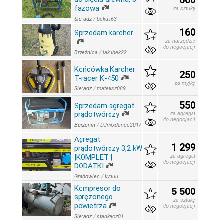
600
fazowa
za sztukę
Sieradz
/
bekus63
160
Sprzedam karcher
za narzędzie
do negocjacji
Brzeźnica
/
jakubek22
Końcówka Karcher
250
T-racer K-450
za myjkę
Sieradz
/
mateusz089
550
Sprzedam agregat
prądotwórczy
za agregat
do negocjacji
Burzenin
/
DJmixdance2017
Agregat
1 299
prądotwórczy 3,2 kW
|KOMPLET |
za agregat
do negocjacji
DODATKI
Grabowiec
/
kynuu
Kompresor do
5 500
sprężonego
za sztukę
powietrza
do negocjacji
Sieradz
/
stankacz01