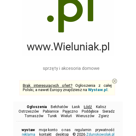
sprzęty i akcesoria domowe
⊗
Brak interesujących ofert?
Ogłoszenia z całej
Polski, a nawet Europy znajdziesz na
Wystaw.pl
.
Ogłoszenia
Bełchatów
Łask
Łódź
Kalisz
Ostrzeszów
Pabianice
Pajęczno
Poddębice
Sieradz
Tomaszów
Turek
Wieluń
Wieruszów
Zgierz
wystaw
moje konto
o nas
regulamin
prywatność
© 2026
reklama
kontakt
desktop
Zdunskowolak.pl