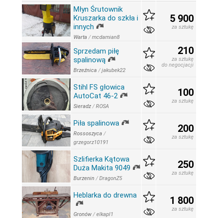
Młyn Śrutownik
5 900
Kruszarka do szkła i
innych
za sztukę
Warta
/
mcdamian8
210
Sprzedam piłę
spalinową
za sztukę
do negocjacji
Brzeźnica
/
jakubek22
Stihl FS głowica
100
AutoCat 46-2
za sztukę
Sieradz
/
ROSA
Piła spalinowa
200
Rossoszyca
/
za sztukę
grzegorz10191
Szlifierka Kątowa
250
Duża Makita 9049
za sztukę
Burzenin
/
DragonZ5
Heblarka do drewna
1 800
za sztukę
Gronów
/
elkapl1