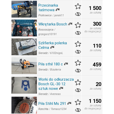
Przecinarka
1 500
taśmowa
za sztukę
Piotrowice
/
janek11
300
Wkrętarka Bosch
za sztukę
Rossoszyca
/
do negocjacji
grzegorz10191
Szlifierka polerka
110
Celma
za sztukę
Sieradz
/
6102nigoL
459
Piła sthil 180 c
za sztukę
Sieradz
/
Bizuteria
Worki do odkurzacza
20
Bosch GL-30 12
sztuk nowe
za sztukę
Sieradz
/
Aveneas
1 150
Piła Stihl Ms 291
za sztukę
do negocjacji
Rzechta
/
Tomasz1234