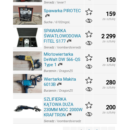
Sieradz
/
lavar1
Spawarka PIROTEC
159
za sztukę
Sucha
/
6102nigoL
SPAWARKA
2 299
ŚWIATŁOWODOWA
FITEL S177
za sztukę
Sieradz
/
loombardsieradz
Młotowiertarka
150
DeWalt DW 566-QS
Type 1
za sztukę
Burzenin
/
DragonZ5
Wiertarka Makita
280
6013B
za sztukę
Burzenin
/
DragonZ5
SZLIFIERKA
KĄTOWA DUŻA
200
230MM MOC 2000W
za sztukę
KRAFTRON
Sieradz
/
loombardsieradz