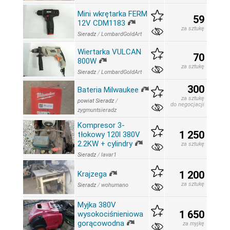
Mini wkrętarka FERM
59
12V CDM1183
za sztukę
Sieradz
/
LombardGoldArt
Wiertarka VULCAN
70
800W
za sztukę
Sieradz
/
LombardGoldArt
300
Bateria Milwaukee
za sztukę
powiat Sieradz
/
do negocjacji
zygmuntsieradz
Kompresor 3-
1 250
tłokowy 120l 380V
2.2KW + cylindry
za sztukę
Sieradz
/
lavar1
1 200
Krajzega
za sztukę
Sieradz
/
wohumano
Myjka 380V
1 650
wysokociśnieniowa
gorącowodna
za myjkę