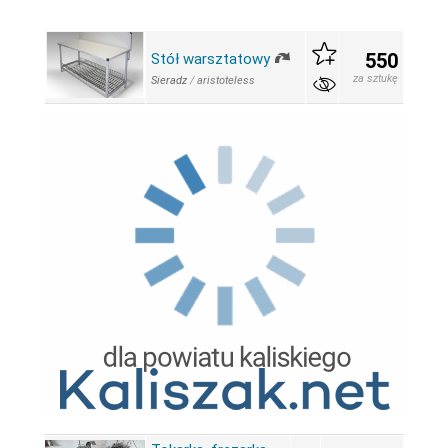
550
Stół warsztatowy
za sztukę
Sieradz
/
aristoteless