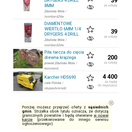
39
DRYGERS 4 DRILL
8MM
za sztukę
Zduńska Wola
/
loombardZdw
DIAMENTOWE
WIERTŁO 6MM 1/4
39
DRYGERS 4 DRILL
za sztukę
Zduńska Wola
/
loombardZdw
Piła tarcza do cięcia
200
drewna krajzega
za sztukę
powiat Zduńska Wola
/
konioland
4 400
Karcher HDS690
za myjkę
cała Polska
/
do negocjacji
skupautsieradz
⊗
Poniżej możesz przejrzeć oferty z
sąsiednich
gmin
. Strzałka obok tytułu oznacza, że dotyczą
granicznych powiatów i będą otwierane
w nowej
karcie
(przekierowanie do innego serwisu
ogłoszeniowego).