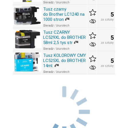
Sieradz
/
biurotech
Tusz czarny
5
do Brother LC1240 na
1000 stron
za sztukę
Sieradz
/
biurotech
Tusz CZARNY
5
LC529XL do BROTHER
58ml 2,5 tys str
za sztukę
Sieradz
/
biurotech
Tusz KOLOROWY CMY
5
LC525XL do BROTHER
14ml.
za sztukę
Sieradz
/
biurotech