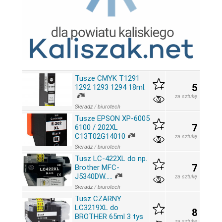
Tusze CMYK T1291
5
1292 1293 1294 18ml.
za sztukę
Sieradz
/
biurotech
Tusze EPSON XP-6005
7
6100 / 202XL
C13T02G14010
za sztukę
Sieradz
/
biurotech
Tusz LC-422XL do np.
7
Brother MFC-
J5340DW.....
za sztukę
Sieradz
/
biurotech
Tusz CZARNY
LC3219XL do
8
BROTHER 65ml 3 tys
za sztukę