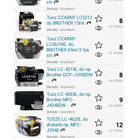
str
Sieradz
/
biurotech
Tusz CZARNY LC3213
8
do BROTHER 15ml.
za sztukę
Sieradz
/
biurotech
Tusz CZARNY
LC3619XL do
8
BROTHER 65ml 3 tys
za sztukę
str
Sieradz
/
biurotech
Tusz LC-421XL do np.
8
Brother DCP-J1050DW
....
za sztukę
Sieradz
/
biurotech
Tusz LC-426XL do np.
9
Brother MFC-
J4340DW …
za sztukę
Sieradz
/
biurotech
TUSZE LC-462XL do
12
drukarki np. MFC-
J3940
za sztukę
Sieradz
/
biurotech