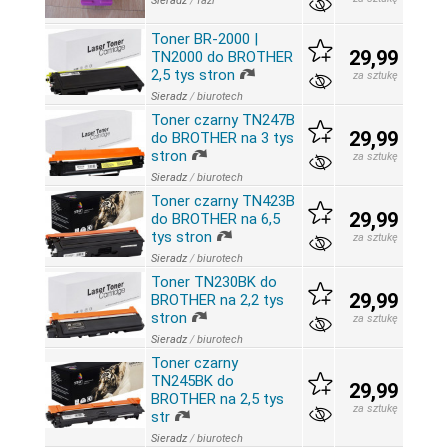
Sieradz
/
fazi
Toner BR-2000 |
29,99
TN2000 do BROTHER
2,5 tys stron
za sztukę
Sieradz
/
biurotech
Toner czarny TN247B
29,99
do BROTHER na 3 tys
stron
za sztukę
Sieradz
/
biurotech
Toner czarny TN423B
29,99
do BROTHER na 6,5
tys stron
za sztukę
Sieradz
/
biurotech
Toner TN230BK do
29,99
BROTHER na 2,2 tys
stron
za sztukę
Sieradz
/
biurotech
Toner czarny
TN245BK do
29,99
BROTHER na 2,5 tys
za sztukę
str
Sieradz
/
biurotech