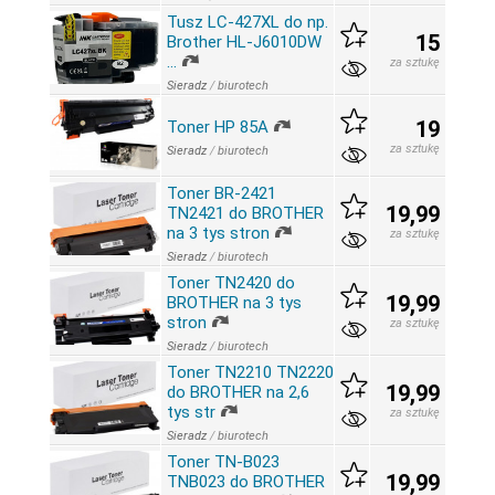
Tusz LC-427XL do np.
15
Brother HL-J6010DW
…
za sztukę
Sieradz
/
biurotech
19
Toner HP 85A
za sztukę
Sieradz
/
biurotech
Toner BR-2421
19,99
TN2421 do BROTHER
na 3 tys stron
za sztukę
Sieradz
/
biurotech
Toner TN2420 do
19,99
BROTHER na 3 tys
stron
za sztukę
Sieradz
/
biurotech
Toner TN2210 TN2220
19,99
do BROTHER na 2,6
tys str
za sztukę
Sieradz
/
biurotech
Toner TN-B023
19,99
TNB023 do BROTHER