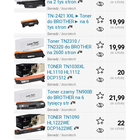
na 2 tys stron
za sztukę
Sieradz
/
biurotech
TN-2421 XXL►Toner
19,99
do BROTHER► na 6
tys stron
za sztukę
Sieradz
/
biurotech
Toner TN2310 /
19,99
TN2320 do BROTHER
na 2600 stron
za sztukę
Sieradz
/
biurotech
TONER TN1030XL
20
HL1110 HL1112
DCP1512
za sztukę
Sieradz
/
biurotech
Toner czarny TN900B
21,99
do BROTHER na 6
tysięcy str
za sztukę
Sieradz
/
biurotech
TONER TN1090
22
HL1222WE
DCP1622WE
za sztukę
Sieradz
/
biurotech