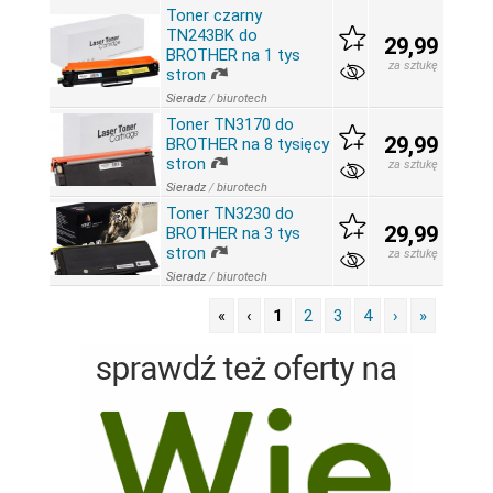
Toner czarny
TN243BK do
29,99
BROTHER na 1 tys
za sztukę
stron
Sieradz
/
biurotech
Toner TN3170 do
29,99
BROTHER na 8 tysięcy
stron
za sztukę
Sieradz
/
biurotech
Toner TN3230 do
29,99
BROTHER na 3 tys
stron
za sztukę
Sieradz
/
biurotech
«
‹
1
2
3
4
›
»