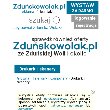
WYSTAW
ZA DARMO
reklama
/
kontakt
logowanie
Szukaj
rejestracja
Drukarki i skanery
Główna
›
Telefony i Komputery
› Drukarki i
skanery
⊗
Wszystkie oferty domyślnie układane są w
kolejności od
najciekawszych
. Aby zmienić
sposób
sortowania
wystarczy wybrać jedną z
pozostałych opcji:
najnowsze
,
najtańsze
lub
najdroższe
.