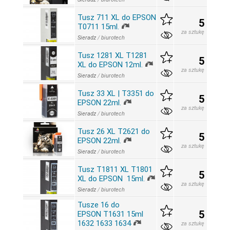
Tusz 711 XL do EPSON
5
T0711 15ml.
za sztukę
Sieradz
/
biurotech
Tusz 1281 XL T1281
5
XL do EPSON 12ml.
za sztukę
Sieradz
/
biurotech
Tusz 33 XL | T3351 do
5
EPSON 22ml.
za sztukę
Sieradz
/
biurotech
Tusz 26 XL T2621 do
5
EPSON 22ml.
za sztukę
Sieradz
/
biurotech
Tusz T1811 XL T1801
5
XL do EPSON 15ml.
za sztukę
Sieradz
/
biurotech
Tusze 16 do
5
EPSON T1631 15ml
1632 1633 1634
za sztukę