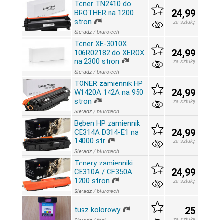
Toner TN2410 do
24,99
BROTHER na 1200
stron
za sztukę
Sieradz
/
biurotech
Toner XE-3010X
24,99
106R02182 do XEROX
na 2300 stron
za sztukę
Sieradz
/
biurotech
TONER zamiennik HP
24,99
W1420A 142A na 950
stron
za sztukę
Sieradz
/
biurotech
Bęben HP zamiennik
24,99
CE314A D314-E1 na
14000 str
za sztukę
Sieradz
/
biurotech
Tonery zamienniki
24,99
CE310A / CF350A
1200 stron
za sztukę
Sieradz
/
biurotech
25
tusz kolorowy
za sztukę