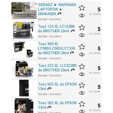
SIERADZ ► NAPRAWA
5
LAPTOPÓW ►
DRUKAREK
za sztukę
Sieradz
/
biurotech
Tusz 123 XL LC123BK
5
do BROTHER 20ml.
za sztukę
Sieradz
/
biurotech
Tusz 985 XL
5
LC980/LC985/LC1100
do BROTHER 28ml
za sztukę
Sieradz
/
biurotech
Tusz 223 XL | LC223BK
5
do BROTHER 20ml.
za sztukę
Sieradz
/
biurotech
Tusz 603 XL do EPSON
5
13ml
za sztukę
Sieradz
/
biurotech
Tusz 502 XL do EPSON
5
13ml
za sztukę
Sieradz
/
biurotech