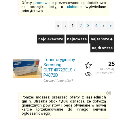
Oferty
promowane
prezentowane są dodatkowo
na początku listy, a
ulubione
wyświetlane
priorytetowo.
«
‹
1
2
3
4
›
»
najciekawsze
najnowsze
najtańsze
najdroższe
Toner oryginalny
25
Samsung
za 1sztukę
CLTP4072BELS /
do negocjacji
P4072B
Czechy
/
fotografik47
⊗
Poniżej możesz przejrzeć oferty z
sąsiednich
gmin
. Strzałka obok tytułu oznacza, że dotyczą
granicznych powiatów i będą otwierane
w nowej
karcie
(przekierowanie do innego serwisu
ogłoszeniowego).