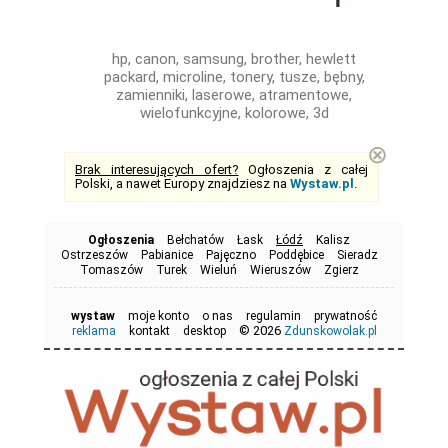
hp, canon, samsung, brother, hewlett
packard, microline, tonery, tusze, bębny,
zamienniki, laserowe, atramentowe,
wielofunkcyjne, kolorowe, 3d
⊗
Brak interesujących ofert?
Ogłoszenia z całej
Polski, a nawet Europy znajdziesz na
Wystaw.pl
.
Ogłoszenia
Bełchatów
Łask
Łódź
Kalisz
Ostrzeszów
Pabianice
Pajęczno
Poddębice
Sieradz
Tomaszów
Turek
Wieluń
Wieruszów
Zgierz
wystaw
moje konto
o nas
regulamin
prywatność
© 2026
reklama
kontakt
desktop
Zdunskowolak.pl