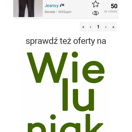
50
Jeansy
za sztukę
Sieradz
/
369Super
«
‹
1
›
»