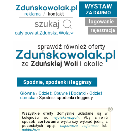
WYSTAW
ZA DARMO
reklama
/
kontakt
logowanie
Szukaj
rejestracja
Spodnie, spodenki i legginsy
Główna
›
Odzież, Obuwie i Dodatki
›
Odzież
damska
› Spodnie, spodenki i legginsy
⊗
Wszystkie oferty domyślnie układane są w
kolejności od
najciekawszych
. Aby zmienić
sposób
sortowania
wystarczy wybrać jedną z
pozostałych opcji:
najnowsze
,
najtańsze
lub
najdroższe
.