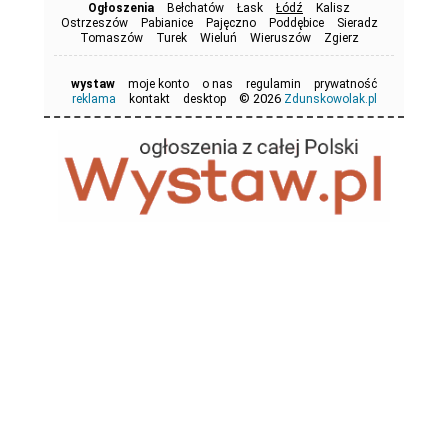
Ogłoszenia
Bełchatów
Łask
Łódź
Kalisz
Ostrzeszów
Pabianice
Pajęczno
Poddębice
Sieradz
Tomaszów
Turek
Wieluń
Wieruszów
Zgierz
wystaw
moje konto
o nas
regulamin
prywatność
© 2026
reklama
kontakt
desktop
Zdunskowolak.pl