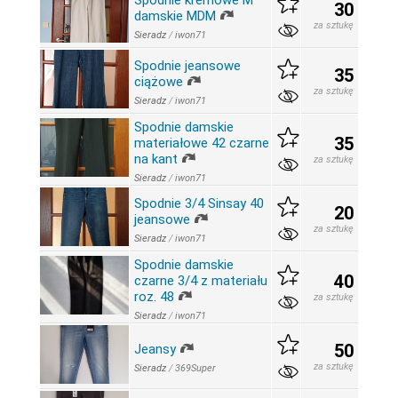
Spodnie kremowe M
30
damskie MDM
za sztukę
Sieradz
/
iwon71
Spodnie jeansowe
35
ciążowe
za sztukę
Sieradz
/
iwon71
Spodnie damskie
35
materiałowe 42 czarne
na kant
za sztukę
Sieradz
/
iwon71
Spodnie 3/4 Sinsay 40
20
jeansowe
za sztukę
Sieradz
/
iwon71
Spodnie damskie
40
czarne 3/4 z materiału
roz. 48
za sztukę
Sieradz
/
iwon71
50
Jeansy
za sztukę
Sieradz
/
369Super