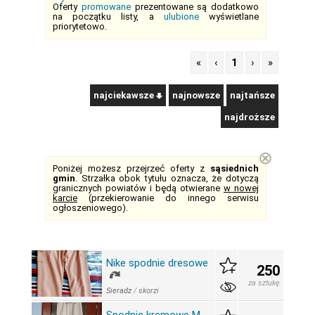
Oferty
promowane
prezentowane są dodatkowo
na początku listy, a
ulubione
wyświetlane
priorytetowo.
«
‹
1
›
»
najciekawsze
najnowsze
najtańsze
najdroższe
⊗
Poniżej możesz przejrzeć oferty z
sąsiednich
gmin
. Strzałka obok tytułu oznacza, że dotyczą
granicznych powiatów i będą otwierane
w nowej
karcie
(przekierowanie do innego serwisu
ogłoszeniowego).
Nike spodnie dresowe
250
za sztukę
Sieradz
/
skorzi