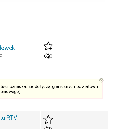
odowek
cz
⊗
tytułu oznacza, że dotyczą granicznych powiatów i
zeniowego).
tu RTV