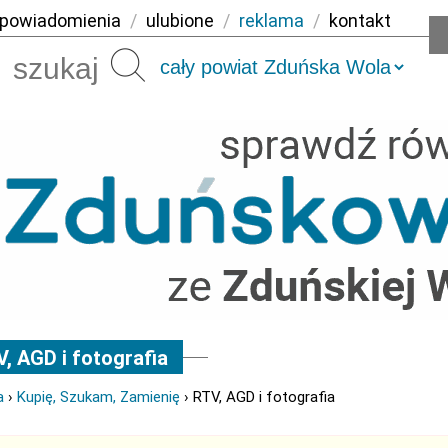
powiadomienia
/
ulubione
/
reklama
/
kontakt
Szukaj
, AGD i fotografia
a
›
Kupię, Szukam, Zamienię
› RTV, AGD i fotografia