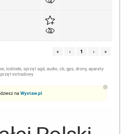
«
‹
1
›
»
, lodówki, sprzęt agd, audio, cb, gps, drony, aparaty
 sprzęt estradowy
⊗
jdziesz na
Wystaw.pl
.