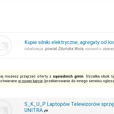
Kupie silniki elektryczne, agregaty od l
lokalizacja:
powiat Zduńska Wola
,
wystawił/a:
zbiera
żej możesz przejrzeć oferty z
sąsiednich gmin
. Strzałka obok 
 otwierane
w nowej karcie
(przekierowanie do innego serwisu ogłos
S_K_U_P Laptopów Telewizorów sprzę
UNITRA