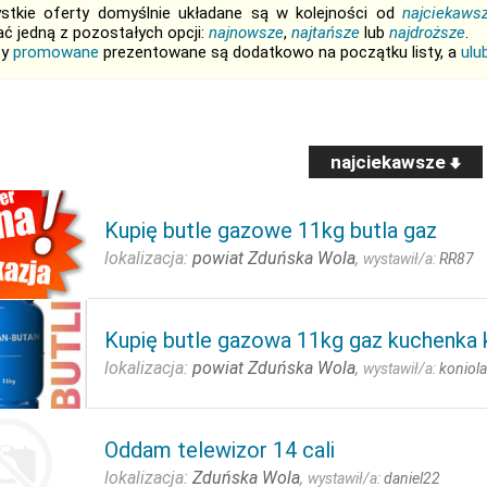
stkie oferty domyślnie układane są w kolejności od
najciekaws
ć jedną z pozostałych opcji:
najnowsze
,
najtańsze
lub
najdroższe
.
ty
promowane
prezentowane są dodatkowo na początku listy, a
ulu
najciekawsze
Kupię butle gazowe 11kg butla gaz
lokalizacja:
powiat Zduńska Wola
,
wystawił/a:
RR87
Kupię butle gazowa 11kg gaz kuchenka 
lokalizacja:
powiat Zduńska Wola
,
wystawił/a:
koniol
Oddam telewizor 14 cali
lokalizacja:
Zduńska Wola
,
wystawił/a:
daniel22