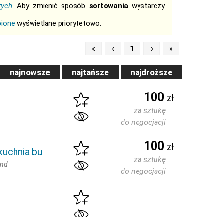
zych
. Aby zmienić sposób
sortowania
wystarczy
bione
wyświetlane priorytetowo.
«
‹
1
›
»
najnowsze
najtańsze
najdroższe
100
zł
za sztukę
do negocjacji
100
zł
kuchnia bu
za sztukę
and
do negocjacji