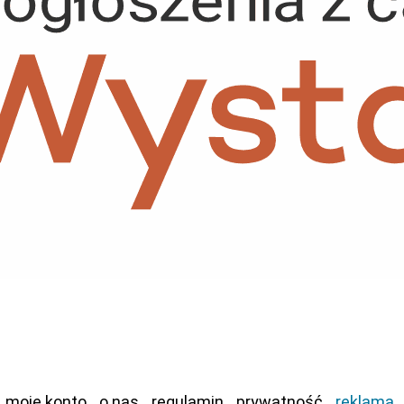
moje konto
o nas
regulamin
prywatność
reklama