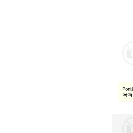
Poni
będą