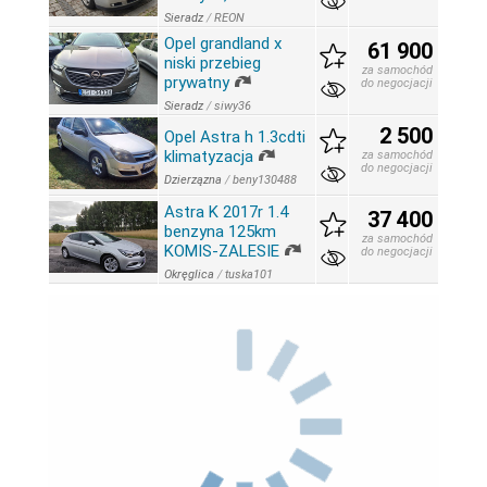
Sieradz
/
REON
Opel grandland x
61 900
niski przebieg
za samochód
prywatny
do negocjacji
Sieradz
/
siwy36
2 500
Opel Astra h 1.3cdti
klimatyzacja
za samochód
do negocjacji
Dzierzązna
/
beny130488
Astra K 2017r 1.4
37 400
benzyna 125km
za samochód
KOMIS-ZALESIE
do negocjacji
Okręglica
/
tuska101