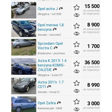
15 500
Opel astra J
za samochód
do negocjacji
Okręglica
/
luk1888
8 900
Opel meriwa 1,8
benzyna
za samochód
do negocjacji
Sieradz
/
stasiek62
Sprzedam Opel
1 700
Vectra C
za samochód
Biadaczew
/
paulinkas
Astra K 2017r 1.4
36 500
benzyna KOMIS-
za samochód
ZALESIE
do negocjacji
Okręglica
/
tuska101
Astra 2011r. 1.7
8 990
CDTI
za samochód
Sieradz
/
mlody73
3 000
Opel Zafira
za samochód
Kamionaczyk
/
MiMi