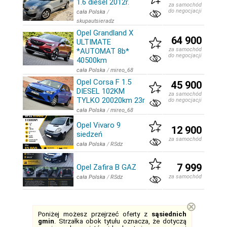
1.6 diesel 2012r.
za samochód
do negocjacji
cała Polska
/
skupautsieradz
Opel Grandland X
64 900
ULTIMATE
za samochód
*AUTOMAT 8b*
do negocjacji
40500km
cała Polska
/
mireo_68
Opel Corsa F 1.5
45 900
DIESEL 102KM
za samochód
TYLKO 20020km 23r
do negocjacji
cała Polska
/
mireo_68
Opel Vivaro 9
12 900
siedzeń
za samochód
cała Polska
/
RSdz
7 999
Opel Zafira B GAZ
za samochód
cała Polska
/
RSdz
⊗
Poniżej możesz przejrzeć oferty z
sąsiednich
gmin
. Strzałka obok tytułu oznacza, że dotyczą