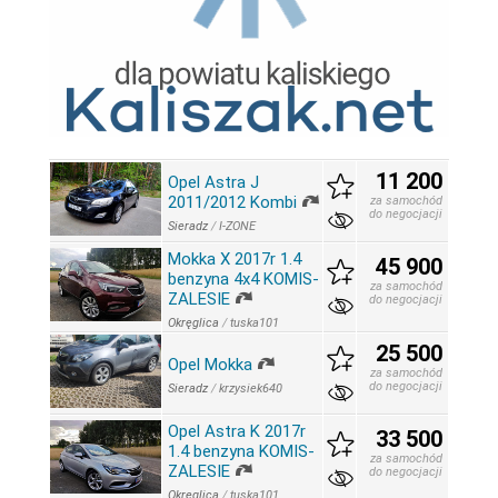
11 200
Opel Astra J
2011/2012 Kombi
za samochód
do negocjacji
Sieradz
/
I-ZONE
Mokka X 2017r 1.4
45 900
benzyna 4x4 KOMIS-
za samochód
ZALESIE
do negocjacji
Okręglica
/
tuska101
25 500
Opel Mokka
za samochód
do negocjacji
Sieradz
/
krzysiek640
Opel Astra K 2017r
33 500
1.4 benzyna KOMIS-
za samochód
ZALESIE
do negocjacji
Okręglica
/
tuska101