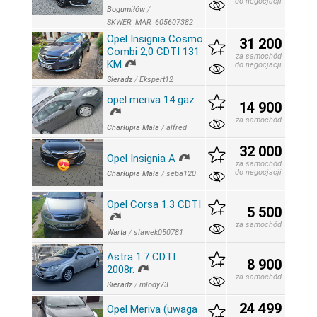
do negocjacji
Bogumiłów
/
SKWER_MAR_605607382
Opel Insignia Cosmo
31 200
Combi 2,0 CDTI 131
za samochód
KM
do negocjacji
Sieradz
/
Ekspert12
opel meriva 14 gaz
14 900
za samochód
Charłupia Mała
/
alfred
32 000
Opel Insignia A
za samochód
do negocjacji
Charłupia Mała
/
seba120
Opel Corsa 1.3 CDTI
5 500
za samochód
Warta
/
slawek050781
Astra 1.7 CDTI
8 900
2008r.
za samochód
Sieradz
/
mlody73
24 499
Opel Meriva (uwaga