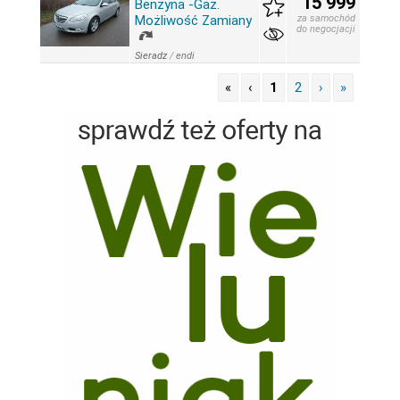
15 999
Benzyna -Gaz.
Możliwość Zamiany
za samochód
do negocjacji
Sieradz
/
endi
«
‹
1
2
›
»