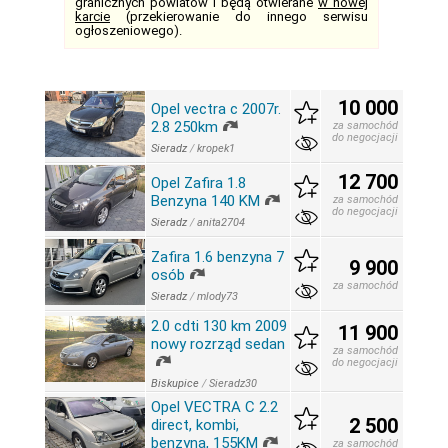
granicznych powiatów i będą otwierane
w nowej
karcie
(przekierowanie do innego serwisu
ogłoszeniowego).
10 000
Opel vectra c 2007r.
2.8 250km
za samochód
do negocjacji
Sieradz
/
kropek1
12 700
Opel Zafira 1.8
Benzyna 140 KM
za samochód
do negocjacji
Sieradz
/
anita2704
Zafira 1.6 benzyna 7
9 900
osób
za samochód
Sieradz
/
mlody73
2.0 cdti 130 km 2009
11 900
nowy rozrząd sedan
za samochód
do negocjacji
Biskupice
/
Sieradz30
Opel VECTRA C 2.2
2 500
direct, kombi,
benzyna, 155KM
za samochód