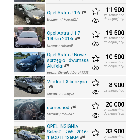
11 900
Opel Astra J 1.6
za samochód
do negocjacji
Burzenin
/
konrad27
19 500
Opel Astra J 1.7
130km 2014r
za samochód
do negocjacji
Chojne
/
AdrianB
Opel Astra J Nowe
10 500
sprzęgło i dwumasa
za samochód
Alufelgi
do negocjacji
powiat Sieradz
/
Darek3333
Vectra 1.8 benzyna
8 900
za samochód
Sieradz
/
mlody73
20 000
samochód
za samochód
do negocjacji
Sieradz
/
maria47
OPEL INSIGNIA
33 900
SalonPL 2WŁ. 2016r
1.6CDTI 136KM
za samochód