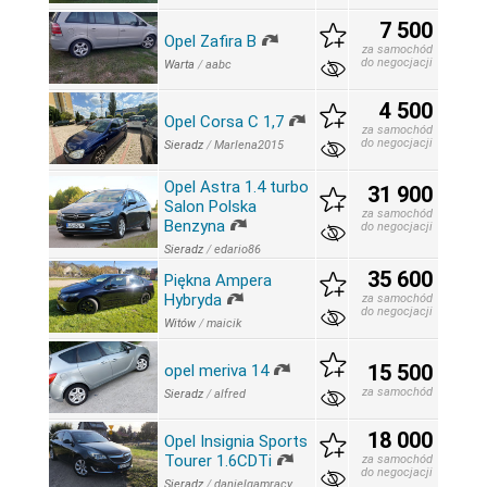
7 500
Opel Zafira B
za samochód
do negocjacji
Warta
/
aabc
4 500
Opel Corsa C 1,7
za samochód
do negocjacji
Sieradz
/
Marlena2015
Opel Astra 1.4 turbo
31 900
Salon Polska
za samochód
Benzyna
do negocjacji
Sieradz
/
edario86
35 600
Piękna Ampera
Hybryda
za samochód
do negocjacji
Witów
/
maicik
15 500
opel meriva 14
za samochód
Sieradz
/
alfred
18 000
Opel Insignia Sports
Tourer 1.6CDTi
za samochód
do negocjacji
Sieradz
/
danielgamracy