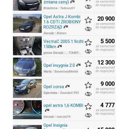
zmiana ceny)
za samochód
do negocjacji
Brzeźnica
/
Tadeusz01
Opel Astra J Kombi
20 900
1.6 CDTI ZROBIONY
za samochód
ROZRZĄD
do negocjacji
Sieradz
/
Blahen
5 500
VectraC 2005 1.9cdti
150km
za samochód
do negocjacji
gmina Sieradz
/
_-TOMEK-_
12 300
Opel insygnia 2.0
za samochód
do negocjacji
Warta
/
BananowyMietek
9 000
Opel corsa
za samochód
do negocjacji
Dąbrówka
/
Dawidek1993
4 777
opel astra 1,6 KOMBI
za samochód
do negocjacji
Sieradz
/
maciek74
Opel Insignia