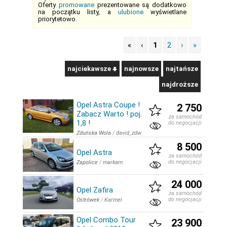
Oferty
promowane
prezentowane są dodatkowo
na początku listy, a
ulubione
wyświetlane
priorytetowo.
«
‹
1
2
›
»
najciekawsze
najnowsze
najtańsze
najdroższe
Opel Astra Coupe !
2 750
Zabacz Warto ! poj.
za samochód
1,8 !
do negocjacji
Zduńska Wola
/
david_zdw
8 500
Opel Astra
za samochód
do negocjacji
Zapolice
/
markam
24 000
Opel Zafira
za samochód
do negocjacji
Ostrówek
/
Karmel
Opel Combo Tour
23 900