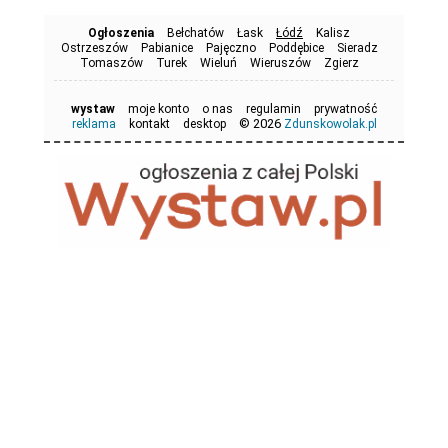
Ogłoszenia
Bełchatów
Łask
Łódź
Kalisz
Ostrzeszów
Pabianice
Pajęczno
Poddębice
Sieradz
Tomaszów
Turek
Wieluń
Wieruszów
Zgierz
wystaw
moje konto
o nas
regulamin
prywatność
© 2026
reklama
kontakt
desktop
Zdunskowolak.pl