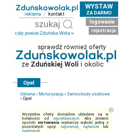
WYSTAW
ZA DARMO
reklama
/
kontakt
logowanie
Szukaj
rejestracja
Opel
Główna
›
Motoryzacja
›
Samochody osobowe
› Opel
⊗
Wszystkie oferty domyślnie układane są w
kolejności od
najciekawszych
. Aby zmienić
sposób
sortowania
wystarczy wybrać jedną z
pozostałych opcji:
najnowsze
,
najtańsze
lub
najdroższe
.